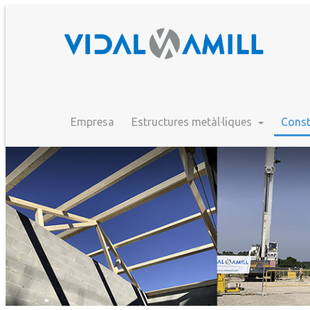
Empresa
Estructures metàl·liques
Const