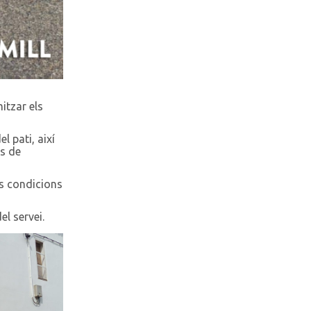
itzar els
l pati, així
as de
es condicions
el servei.