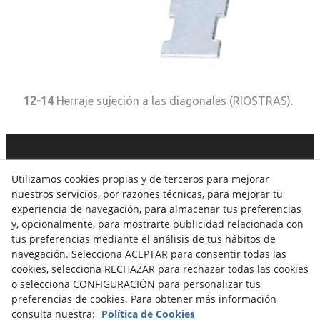
12-14
Herraje sujeción a las diagonales (RIOSTRAS).
C. Dels Tres Tombs, 8 · 25320
ANGLESOLA
· 973 308 014 ·
Utilizamos cookies propias y de terceros para mejorar
info@vidalamill.com
nuestros servicios, por razones técnicas, para mejorar tu
experiencia de navegación, para almacenar tus preferencias
Aviso Legal
Política Cookies
Política de Privacidad
y, opcionalmente, para mostrarte publicidad relacionada con
tus preferencias mediante el análisis de tus hábitos de
Canal Denúncias
navegación. Selecciona ACEPTAR para consentir todas las
cookies, selecciona RECHAZAR para rechazar todas las cookies
o selecciona CONFIGURACIÓN para personalizar tus
preferencias de cookies. Para obtener más información
consulta nuestra:
Política de Cookies