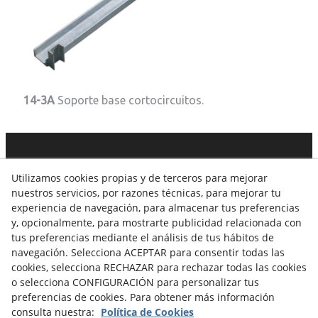
14-3A
Soporte base cortocircuitos.
C. Dels Tres Tombs, 8 · 25320
ANGLESOLA
· 973 308 014 ·
Utilizamos cookies propias y de terceros para mejorar
info@vidalamill.com
nuestros servicios, por razones técnicas, para mejorar tu
experiencia de navegación, para almacenar tus preferencias
Aviso Legal
Política Cookies
Política de Privacidad
y, opcionalmente, para mostrarte publicidad relacionada con
tus preferencias mediante el análisis de tus hábitos de
Canal Denúncias
navegación. Selecciona ACEPTAR para consentir todas las
cookies, selecciona RECHAZAR para rechazar todas las cookies
o selecciona CONFIGURACIÓN para personalizar tus
preferencias de cookies. Para obtener más información
consulta nuestra:
Política de Cookies