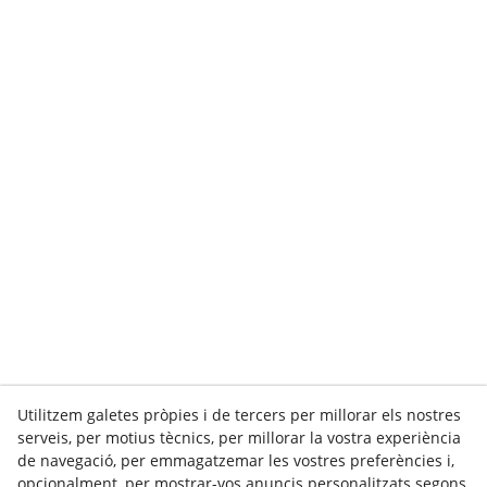
Utilitzem galetes pròpies i de tercers per millorar els nostres
serveis, per motius tècnics, per millorar la vostra experiència
de navegació, per emmagatzemar les vostres preferències i,
C. Dels Tres Tombs, 8 · 25320
ANGLESOLA
· 973 308 014
opcionalment, per mostrar-vos anuncis personalitzats segons