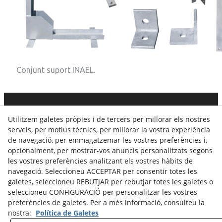
Conjunt suport INAEL.
C. Dels Tres Tombs, 8 · 25320
ANGLESOLA
· 973 308 014
Utilitzem galetes pròpies i de tercers per millorar els nostres
·
info@vidalamill.com
serveis, per motius tècnics, per millorar la vostra experiència
de navegació, per emmagatzemar les vostres preferències i,
Avís legal
Política Cookies
Política de Privacitat
opcionalment, per mostrar-vos anuncis personalitzats segons
les vostres preferències analitzant els vostres hàbits de
Canal Denúncias
navegació. Seleccioneu ACCEPTAR per consentir totes les
galetes, seleccioneu REBUTJAR per rebutjar totes les galetes o
seleccioneu CONFIGURACIÓ per personalitzar les vostres
preferències de galetes. Per a més informació, consulteu la
nostra:
Política de Galetes
© 08/2026 Vidal Amill - Tots els drets reservats.