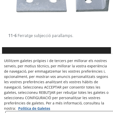
11-6
Ferratge subjecció parallamps.
C. Dels Tres Tombs, 8 · 25320
ANGLESOLA
· 973 308 014
Utilitzem galetes pròpies i de tercers per millorar els nostres
·
info@vidalamill.com
serveis, per motius tècnics, per millorar la vostra experiència
de navegació, per emmagatzemar les vostres preferències i,
Avís legal
Política Cookies
Política de Privacitat
opcionalment, per mostrar-vos anuncis personalitzats segons
les vostres preferències analitzant els vostres hàbits de
Canal Denúncias
navegació. Seleccioneu ACCEPTAR per consentir totes les
galetes, seleccioneu REBUTJAR per rebutjar totes les galetes o
seleccioneu CONFIGURACIÓ per personalitzar les vostres
preferències de galetes. Per a més informació, consulteu la
nostra:
Política de Galetes
© 08/2026 Vidal Amill - Tots els drets reservats.