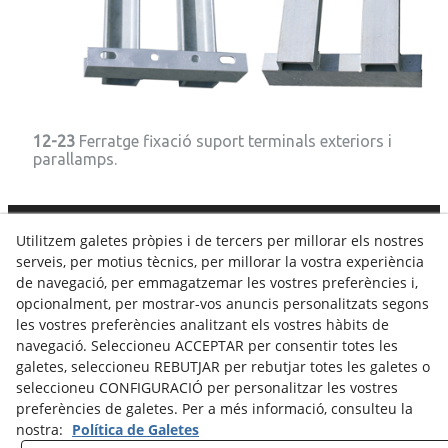
12-23
Ferratge fixació suport terminals exteriors i
parallamps.
Utilitzem galetes pròpies i de tercers per millorar els nostres
C. Dels Tres Tombs, 8 · 25320
ANGLESOLA
· 973 308 014
serveis, per motius tècnics, per millorar la vostra experiència
·
info@vidalamill.com
de navegació, per emmagatzemar les vostres preferències i,
opcionalment, per mostrar-vos anuncis personalitzats segons
Avís legal
Política Cookies
Política de Privacitat
les vostres preferències analitzant els vostres hàbits de
navegació. Seleccioneu ACCEPTAR per consentir totes les
Canal Denúncias
galetes, seleccioneu REBUTJAR per rebutjar totes les galetes o
seleccioneu CONFIGURACIÓ per personalitzar les vostres
preferències de galetes. Per a més informació, consulteu la
nostra:
Política de Galetes